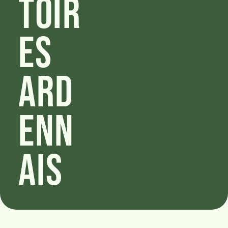
toir
es
Ard
enn
ais